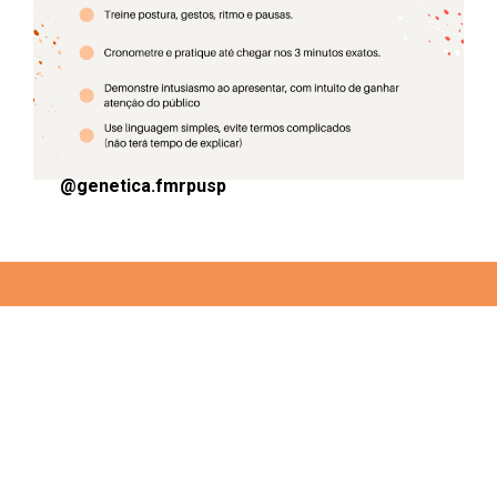
@genetica.fmrpusp